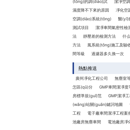
(tǒng)的調(diào)試
潔凈空調(
濕度降不下來的原因
凈化空調
空調(diào)系統(tǒng)
醫(y
測試項目
潔凈車間氣密性檢
法
靜壓差的檢測方法
什
方法
風系統(tǒng)施工及驗收
間等級
過濾器多久換一次
熱點推送
廣州凈化工程公司
無塵室
怎區(qū)分
GMP車間潔凈度
房標準規(guī)范
GMP潔凈工
(wǎng)站關(guān)鍵詞地圖
工程
電子廠車間潔凈工程案
池廠房無塵車間
電池廠房凈