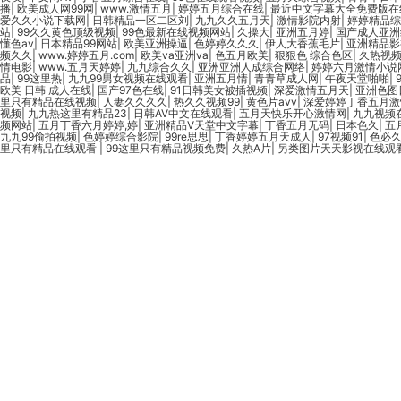
播
|
欧美成人网99网
|
www.激情五月
|
婷婷五月综合在线
|
最近中文字幕大全免费版
爱久久小说下载网
|
日韩精品一区二区刘
|
九九久久五月天
|
激情影院内射
|
婷婷精品综
站
|
99久久黄色顶级视频
|
99色最新在线视频网站
|
久操大
|
亚洲五月婷
|
国产成人亚洲
懂色av
|
日本精品99网站
|
欧美亚洲操逼
|
色婷婷久久久
|
伊人大香蕉毛片
|
亚洲精品影
频久久
|
www.婷婷五月.com
|
欧美va亚洲va
|
色五月欧美
|
狠狠色 综合色区
|
久热视频
情电影
|
www.五月天婷婷
|
九九综合久久
|
亚洲亚洲人成综合网络
|
婷婷六月激情小说
品
|
99这里热
|
九九99男女视频在线观看
|
亚洲五月情
|
青青草成人网
|
午夜天堂啪啪
|
欧美 日韩 成人在线
|
国产97色在线
|
91日韩美女被插视频
|
深爱激情五月天
|
亚洲色图
里只有精品在线视频
|
人妻久久久久
|
热久久视频99
|
黄色片avv
|
深爱婷婷丁香五月激
视频
|
九九热这里有精品23
|
日韩AV中文在线观看
|
五月天快乐开心激情网
|
九九视频
频网站
|
五月丁香六月婷婷,婷
|
亚洲精品V天堂中文字幕
|
丁香五月无码
|
日本色久
|
五
九九99偷拍视频
|
色婷婷综合影院
|
99re思思
|
丁香婷婷五月天成人
|
97视频91
|
色必
里只有精品在线观看
|
99这里只有精品视频免费
|
久热A片
|
另类图片天天影视在线观