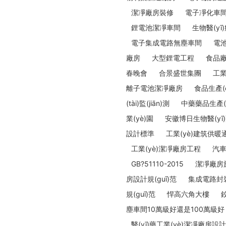
潔凈廠房裝修
電子凈化車
鋰電池潔凈車間
生物醫(yī
電子集成電路無塵車間
電
廠房
大型鋰電工程
食品
春晚會
合景盛世集團
工業
離子電池潔凈廠房
食品生產(
(tài)監(jiān)測
中藥藥品生產(c
業(yè)園
安徽博日生物醫(y
設計標準
工業(yè)建筑供暖通風
工業(yè)潔凈廠房工程
汽車
GB?51110-2015
潔凈廠房施
房設計規(guī)范
集成電路封裝
規(guī)范
悍高六角大樓
塵車間10萬級好還是100萬級好
醫(yī)藥工業(yè)潔凈廠房設