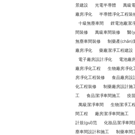
景建設
光電半導體
萬級
廠房凈化
半導體凈化工程裝
十級無塵車間
鋰電池廠潔
間裝修
萬級車間裝修
醫(
無塵車間裝修
制藥產(chǎn)
廠房凈化
藥廠潔凈工程建設
電子廠房設計凈化
電池廠
廠房凈化工程
生物廠房凈化
房凈化工程裝修
食品廠房設
化工程裝修
制藥廠房設計施
工
食品潔凈車間施工
疫苗
萬級潔凈車間
生物潔凈工
間工程
廠房潔凈車間施工
計規(guī)范
化妝品潔凈車間
塵車間設計和施工
制藥車間