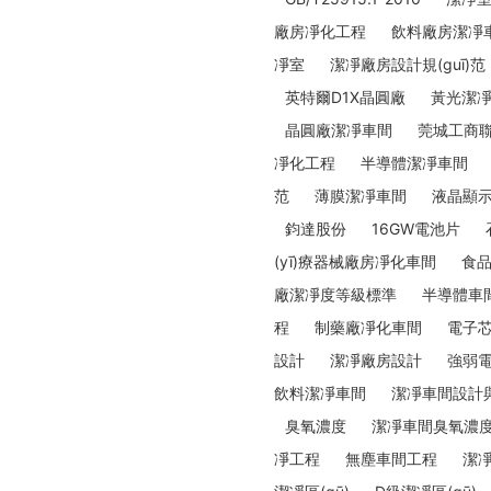
廠房凈化工程
飲料廠房潔凈
凈室
潔凈廠房設計規(guī)范
英特爾D1X晶圓廠
黃光潔
晶圓廠潔凈車間
莞城工商聯(
凈化工程
半導體潔凈車間
范
薄膜潔凈車間
液晶顯
鈞達股份
16GW電池片
(yī)療器械廠房凈化車間
食
廠潔凈度等級標準
半導體車
程
制藥廠凈化車間
電子
設計
潔凈廠房設計
強弱
飲料潔凈車間
潔凈車間設計
臭氧濃度
潔凈車間臭氧濃
凈工程
無塵車間工程
潔