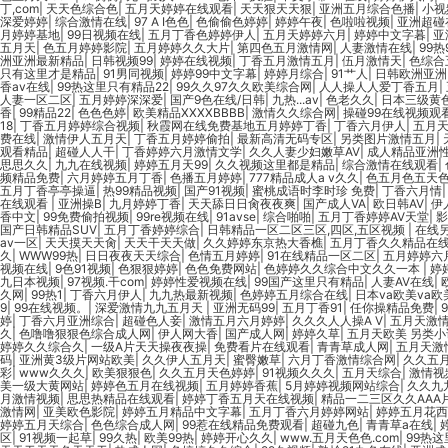
丁,com
|
天天色综合色
|
五月天婷婷在线观看
|
天天狠天天狠
|
亚洲五月综合色播
|
小视
深爱婷婷
|
综合激情在线
|
97 A I色色
|
色偷偷色婷婷
|
婷婷午夜
|
色啦啦视频
|
亚洲超碰
月婷婷基地
|
99日视频在线
|
五月丁香色婷婷伊人
|
五月天婷婷六月
|
婷婷中文字暮
|
亚
五月天
|
色五月婷婷影院
|
五月婷婷久久大片
|
第四色五月激情网
|
人妻激情在线
|
99热
洲亚洲最新精品
|
日韩视频99
|
婷婷在线视频
|
丁香五月激情五月
|
伍月激情天
|
色综合
只有这里才是精品
|
91男同视频
|
婷婷99中文字幕
|
婷婷月综合
|
91艹人
|
日韩欧洲亚洲
香av在线
|
99热这里只有精品22
|
99久久97久久欧美综合网
|
人人操人人爱丁香五月
|
人妻一区二区
|
五月婷婷深深爱
|
国产9色在线/日韩
|
九热...av
|
色老久久
|
日本三级黄
香
|
99精品22
|
色色色婷
|
欧美精品XXXXBBBB
|
激情久久综合网
|
操碰99在线视频观
18
|
丁香五月婷婷综合视频
|
秋霞网在线免费基地五月婷婷丁香
|
丁香六月伊人
|
五月
费在线
|
激情伊人五月天
|
丁香五月婷婷偷拍
|
最新高清无码专区
|
另类图片激情五月
|
观看精品
|
超碰人人干
|
丁香婷婷六月激情文学
|
久久人妻少妇嫩草AV
|
成人精品亚洲
思思久久
|
九九在线视频
|
婷婷五月天99
|
久久视频这里都是精品
|
综合激情在线观看
|
频精品免费
|
六月婷婷五月丁香
|
色播五月婷婷
|
777精品成人a v久久
|
色五月色五天
五月丁香亭亭操逼
|
热99精品视频
|
国产91视频
|
蜜桃成语时李时珍 免费
|
丁香六月情
在线观看
|
亚洲操B
|
九月婷婷丁香
|
天天舔日日肏夜夜爽
|
国产成人VA
|
欧日韩AV
|
伊
香中文
|
99免费偷拍视频
|
99re视频在线
|
91avse
|
综合啪啪
|
五月丁香婷婷AV天堂
|
影
国产日韩精品SUV
|
五月丁香婷婷综合
|
日韩精品一区二区三区,四区,五区视频
|
在线
av一区
|
天天摸天天肏
|
天天干天天做
|
久久婷婷东京热大香樵
|
五月丁香久久精品在
久
|
WWW99热
|
日日夜夜天天综合
|
色情五月婷婷
|
91在线精品一区二区
|
五月婷婷六
视频在线
|
9色91视频
|
色狠狠婷婷
|
色色免费网站
|
色婷婷久久综合中文久久一本
|
婷
九日本视频
|
97视频.干com
|
婷婷性爱视频在线
|
99国产这里只有精品
|
人妻AV在线
|
久网
|
99热1
|
丁香六月伊人
|
九九热最新视频
|
色婷婷五月综合在线
|
日本va欧美va欧
9
|
99在线视频。
|
深爱激情九九五月天
|
亚洲无码99
|
五月丁香91
|
任你操精品免费
|
婷
|
丁香六月亚洲综合
|
超碰色人妾
|
激情五月六月婷婷
|
久久久人人操A V
|
五月天激
久
|
色噜噜狠狠色综合成人网
|
伊人网大香
|
国产成人网
|
婷婷久草
|
五月天欧美 另类小
婷婷久久综合久
|
一级A片天天操夜夜操
|
免费看片在线观看
|
青青草成人网
|
五月天激
码
|
亚洲黄3级片网站欧美
|
久久伊人五月天
|
蜜臀嫩草
|
六月丁香激情综合网
|
久久五
彩
|
www久久久
|
欧美狠狠色
|
久久五月天色婷婷
|
91视频久久久
|
五月天综合
|
激情视
美一级大黄网站
|
婷婷色五月在线视频
|
五月婷婷香蕉
|
5月婷婷视频网站综合
|
久久九
月激情视频
|
思思热精品在线观看
|
婷婷丁香五月天在线视频
|
精品一二三区久久AAA
激情网
|
亚美欧色影院
|
婷婷五月精品中文字幕
|
五月丁香六月婷婷网站
|
婷婷五月花西
婷婷五月天综合
|
色色综合成人网
|
99惹在线精品免费观看
|
超碰九色
|
青青草a在线
|
区
|
91视频一起草
|
99久热
|
欧美99热
|
婷婷开心久久
|
www.五月天色色.com
|
99热这