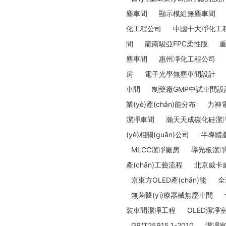
塵車間
顯示模組無塵車間
化工程公司
中國十大凈化工
間
龍南駿亞FPC柔性版
重
塵車間
惠州凈化工程公司
房
電子光學無塵車間設計
車間
制藥廠GMP中試車間設
業(yè)產(chǎn)能分布
力神
潔凈車間
瀚天天成碳化硅潔
(yè)相關(guān)公司
半導體產
MLCC潔凈廠房
導光板潔
產(chǎn)工藝流程
北京威卡
京東方OLED產(chǎn)能
全
無菌醫(yī)療器械無塵車間
裝車間潔凈工程
OLED潔凈
GB/T25915.1-2010
潔凈室及