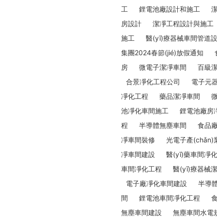
工
鋰電池廠設計和施工
房設計
潔凈工程設計與施工
施工
醫(yī)療器械車間管道
集團2024春節(jié)放假通知
房
微電子潔凈車間
百級
合景凈化工程公司
電子元
凈化工程
藥品潔凈車間
池凈化車間施工
鋰電池廠房
程
半導體無塵車間
食品
凈車間裝修
光電子產(chǎn)業
凈車間建設
醫(yī)藥車間凈
車間凈化工程
醫(yī)療器
電子廠凈化車間建設
半導
間
鋰電池車間凈化工程
無塵車間建設
無塵車間水電規(