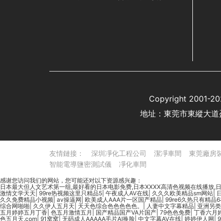
Copyright 20
地址：東莞市東縱大道
友情鏈接：
深圳凈化工程公司
潔凈車間
東莞廠房
智能電導鹽密測試儀
凈化車間
感谢您访问我们的网站，您可能还对以下资源感兴趣：
日本最大但人文艺术第一组,最好看的日本电影免费,日本XXXX高清色视频在线播放,日本人
激情文学天天
|
99re热视频这里只精品5
|
午夜成人AV在线
|
久久久欧美精品sm网站
|
久久免费精品小视频
|
av操逼网
|
欧美成人AAA片一区国产精品
|
99re6久热只有精品
综合网啪啪
|
久久伊人五月天
|
天天色综合色色色色色。
|
人妻中文字幕精品
|
亚洲另类
五月婷婷五月丁香
|
色五月激情五月
|
国产精品国产VA片国产
|
79色色免费
|
丁香六月
色五月天.com
|
91窝窝
|
无码成人AAAAA毛片AI换脸
|
中文字幕AV在线
|
婷婷伊人网
|