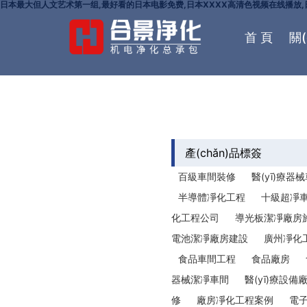
日本最大但人文艺术第一组,最好看的日本电影免费,日本XXXX高清色视频在线播放,日本
首 頁
關(
聯(lián)
產(chǎn)品標簽
百級車間裝修
醫(yī)療器
半導體凈化工程
十級超凈
化工程公司
導光板潔凈廠房
電池潔凈廠房建設
廣州凈化
食品車間工程
食品廠房
器械潔凈車間
醫(yī)療設
修
廠房凈化工程案例
電