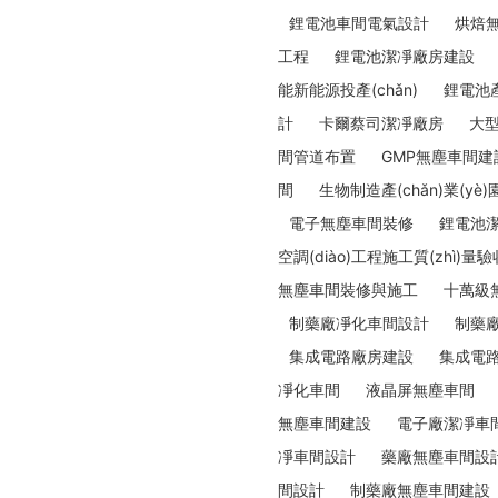
鋰電池車間電氣設計
烘焙
工程
鋰電池潔凈廠房建設
能新能源投產(chǎn)
鋰電池產(
計
卡爾蔡司潔凈廠房
大
間管道布置
GMP無塵車間建
間
生物制造產(chǎn)業(yè)
電子無塵車間裝修
鋰電池
空調(diào)工程施工質(zhì)量驗
無塵車間裝修與施工
十萬級
制藥廠凈化車間設計
制藥
集成電路廠房建設
集成電
凈化車間
液晶屏無塵車間
無塵車間建設
電子廠潔凈車
凈車間設計
藥廠無塵車間設
間設計
制藥廠無塵車間建設