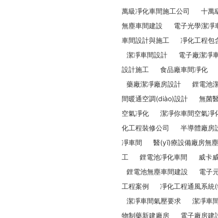
萬級凈化車間施工公司
十萬
無塵車間建設
電子光學潔凈
車間設計與施工
凈化工程包含
潔凈車間設計
電子廠潔凈
設計施工
食品廠車間凈化
藥廠潔凈廠房設計
鋰電池
間暖通空調(diào)設計
無菌醫
空氣凈化
潔凈你車間空氣凈
化工程裝修公司
半導體廠房
凈車間
醫(yī)療設備廠房無
工
鋰電池凈化車間
威卡
鋰電池無塵車間建設
電子
工程案例
凈化工程通風系統(t
潔凈車間氣壓要求
潔凈車
物制藥新建廠房
電子廠房建