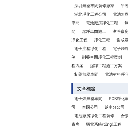
深圳無塵車間裝修廠家
半
湖北凈化工程公司
電池無
車間
電池廠房凈化工程
間
潔凈車間施工
潔凈廠
凈化工程
凈化工程
集成
電子注塑凈化工程
電子煙
例
制藥車間凈化工程案例
程方案
潔凈工程施工方案
制藥無塵車間
電池材料凈
文章標簽
電子煙無塵車間
PCB凈化
司
泰國公司
越南分公司
電池廠房凈化工程裝修
合
廠房
弱電系統(tǒng)工程