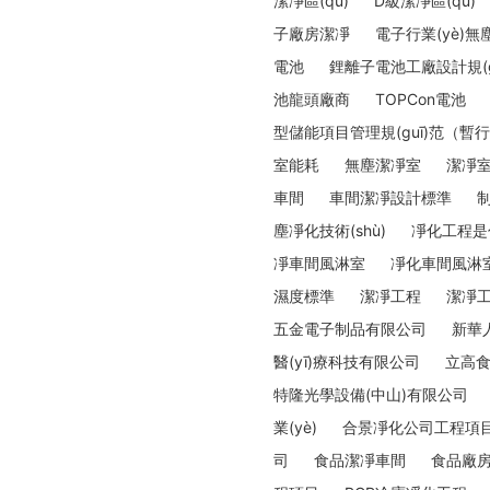
潔凈區(qū)
D級潔凈區(qū)
子廠房潔凈
電子行業(yè)無
電池
鋰離子電池工廠設計規(g
池龍頭廠商
TOPCon電池
型儲能項目管理規(guī)范（
室能耗
無塵潔凈室
潔凈
車間
車間潔凈設計標準
制
塵凈化技術(shù)
凈化工程是什么
凈車間風淋室
凈化車間風淋
濕度標準
潔凈工程
潔凈
五金電子制品有限公司
新華
醫(yī)療科技有限公司
立高
特隆光學設備(中山)有限公司
業(yè)
合景凈化公司工程項
司
食品潔凈車間
食品廠