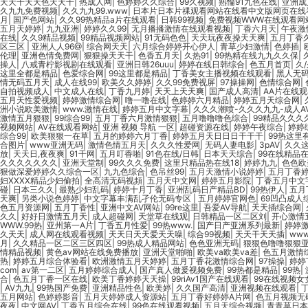
天天干天天色天天干
|
热成人网
|
色婷婷久久综合
|
99久视频
|
熟惀91九色在线
|
亚洲成
久九九免费视频
|
久久九九99.www
|
日本片日本片祼观看网站在线看中文版网页在线
月
|
国产色网站
|
久久99热精品a片在线观看
|
日韩99视频
|
免费视频WWW在线观看网
五月天婷婷
|
九九亚洲
|
婷婷久久99
|
无月播播激情在线观看视频
|
丁香六月天
|
午夜激
在线
|
久久9精品视频
|
99精品视频网站
|
91无码色色
|
天天玩夜夜操天天爽
|
五月丁香
区三区
|
亚洲人人96@
|
综合网天天
|
六月综合婷婷开心伊人
|
青草少妇激情
|
色婷插
|
伦理
|
亚洲色情免费网
|
狠狠操天天干
|
色香五月天
|
久热91
|
99热精在线九九久久保
|
操人
|
八戒青柠影视剧在线观看
|
亚洲日韩26uuu
|
婷婷在线日韩综合
|
色五月首页
|
久
这里全都是精品
|
色爱综合网
|
99这里都是精品
|
丁香美女主播视频在线观看
|
黑人无
情无码五月天
|
成人在线99
|
欧美久久婷婷
|
久久99免费视屏
|
97操操网
|
色情综合网
|
自拍视频成人
|
中文成人在线
|
丁香九月婷
|
天天上天天爽
|
国产成人高清
|
AA片在线
五月天性爱视频
|
婷婷激情综合网
|
噜一噜在线
|
色婷婷六月精品
|
婷婷五月天综合网
|
洲小说欧美激情
|
www.激情在线
|
婷婷五月中文字幕
|
久久久潮喷-久久久九九-成人A
激情五月狠狠
|
99综合99
|
五月丁香六月激情狠狠
|
五月噜噜噜色综合
|
99精品久久久
视频网站
|
AV在线观看网站
|
亚洲 视频 导航 一区
|
超碰资源在线
|
婷婷午夜综合
|
婷婷
综合99
|
欧美狠狠一在草
|
五月的婷婷六月丁香
|
婷婷五月天日日日干干干
|
99热这里
合图片
|
www亚洲无码
|
激情色情五月天
|
久久久性爱网
|
无码人妻电影
|
3pAV
|
久久
放
|
天天日,夜夜爽
|
91干网
|
五月叮香啪
|
91色在线/日韩
|
日本天天综合
|
99在线精品
久久久久久久久
|
亚洲天堂制
|
99久久久免费
|
这里只精品热在线18
|
婷婷九九
|
色色欧
狠做深爱婷婷久久综合一区
|
九九色综合
|
色吊丝99
|
五月天激情小说婷婷
|
五月丁香
妇XXXX精品少妇偷拍
|
全高清无码视頻
|
五月天中文网
|
婷婷五月影院
|
丁香五月中文
碰
|
日本三久久
|
最熟少妇乱码
|
婷婷十月丁香
|
亚洲乱码日产精品BD
|
99热伊人
|
五月
天爽
|
另类小说色婷婷
|
中文字幕丰满乱孑伦无码专区
|
五月婷婷官网色
|
69凹凸成人
色五月资源网
|
五月丁香性
|
亚洲中文AV网站
|
99re这里
|
吾爱AV导航
|
天天插综合网
|
久久
|
好好日激情五月天
|
成人超碰网
|
天堂草在线观
|
日韩精品一区二区刘
|
开心激情
WWW.99热
|
亚州第一A片
|
丁香五月性爱
|
99热www.
|
国产日产亚洲系列最新
|
婷婷
久天天
|
成人网在线观看视频
|
天天日天天爱天天噪
|
综合99视频
|
天天干天天插
|
ww
月
|
久久精品一区二区三区四区
|
99热成人精品网站
|
色色亚洲无码
|
狠狠色噜噜狠狠亚
情精品视频
|
黄色av网站在线免费播放
|
亚洲天堂啪啪
|
欧美va欧美va差
|
色五月激情
热
|
婷婷五月综合体验看
|
欧洲激情五月天婷婷
|
五月丁香花激情综合网
|
97操操
|
婷婷
com
|
av第一二区
|
五月婷婷综合成人
|
国产真人做爰视频免费
|
99热都是精品
|
99热
|
合
|
色五月丁香一区在线
|
欧美丁香婷婷天天操
|
99riAv1国产在线观看
|
99在线视频女
|
AV九九
|
99热国产免费
|
亚洲精品性色
|
欧美婷
|
久久国产高清
|
亚洲视频在线观看
|
五月网站
|
色婷婷影音
|
五月天婷婷成人资源站
|
五月丁香好婷婷A片网
|
色五月视频无
夜夜
|
中文网AV
|
丁香五月综合在线
|
99色在线观看视频
|
五月天综合视频
|
青青草日本