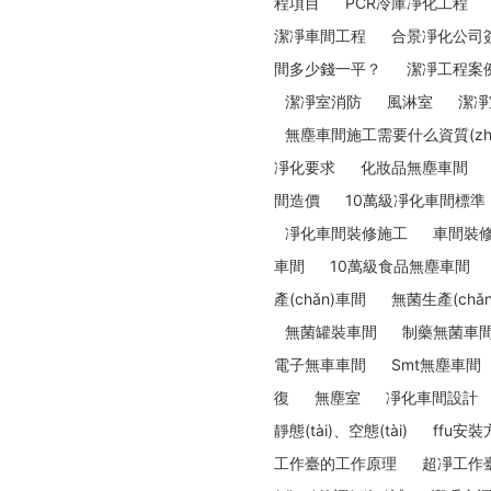
程項目
PCR冷庫凈化工程
潔凈車間工程
合景凈化公司
間多少錢一平？
潔凈工程案
潔凈室消防
風淋室
潔凈
無塵車間施工需要什么資質(zhì
凈化要求
化妝品無塵車間
間造價
10萬級凈化車間標準
凈化車間裝修施工
車間裝
車間
10萬級食品無塵車間
產(chǎn)車間
無菌生產(chǎ
無菌罐裝車間
制藥無菌車
電子無車車間
Smt無塵車間
復
無塵室
凈化車間設計
靜態(tài)、空態(tài)
ffu安裝
工作臺的工作原理
超凈工作